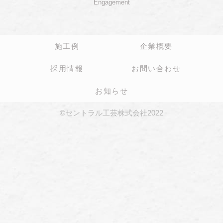
Engagement
施工例
企業概要
採用情報
お問い合わせ
お知らせ
©セントラル工芸株式会社2022