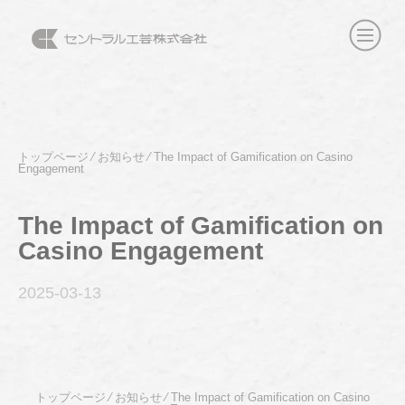
トップページ
⁄
お知らせ
⁄
The Impact of Gamification on Casino
Engagement
The Impact of Gamification on
Casino Engagement
2025-03
-13
トップページ
⁄
お知らせ
⁄
The Impact of Gamification on Casino