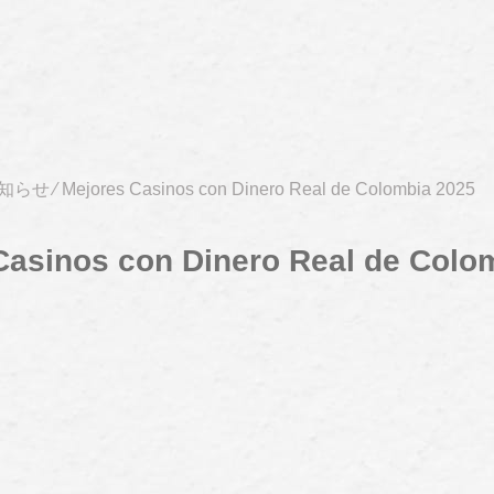
知らせ
⁄
Mejores Casinos con Dinero Real de Colombia 2025
Casinos con Dinero Real de Colo