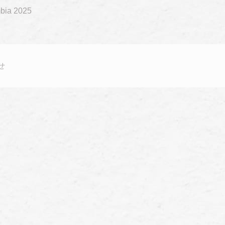
mbia 2025
せ