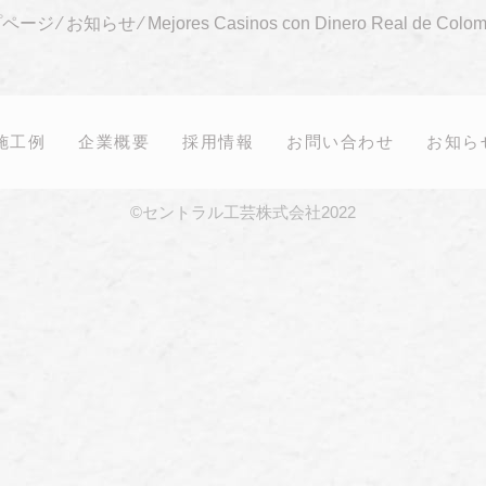
プページ
⁄
お知らせ
⁄
Mejores Casinos con Dinero Real de Colo
施工例
企業概要
採用情報
お問い合わせ
お知ら
©セントラル工芸株式会社2022