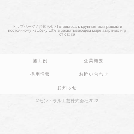
トップページ
⁄
お知らせ
⁄
Готовьтесь к крупным выигрышам и
постоянному кэшбэку 10% в захватывающем мире азартных игр
от cat ca
施工例
企業概要
採用情報
お問い合わせ
お知らせ
©セントラル工芸株式会社2022