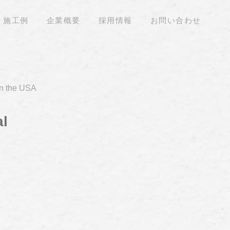
施工例
企業概要
採用情報
お問い合わせ
in the USA
al