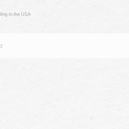
ling in the USA
せ