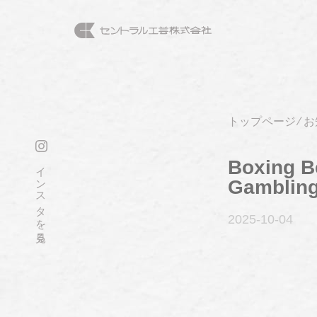
トップページ
⁄
お
Boxing Be
インスタを見る
Gambling
2025-10
-04