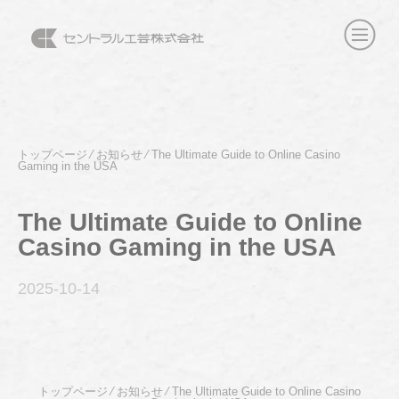
トップページ
⁄
お知らせ
⁄
The Ultimate Guide to Online Casino
Gaming in the USA
The Ultimate Guide to Online
Casino Gaming in the USA
2025-10
-14
トップページ
⁄
お知らせ
⁄
The Ultimate Guide to Online Casino