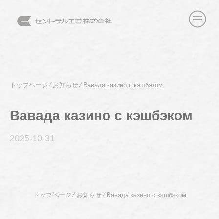
トップページ
⁄
お知らせ
⁄
Вавада казино с кэшбэком
Вавада казино с кэшбэком
2025-10
-31
トップページ
⁄
お知らせ
⁄
Вавада казино с кэшбэком