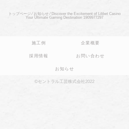
トップページ
⁄
お知らせ
⁄
Discover the Excitement of Lilibet Casino
Your Ultimate Gaming Destination 1909977297
施工例
企業概要
採用情報
お問い合わせ
お知らせ
©セントラル工芸株式会社2022