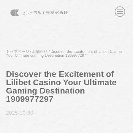
トップページ
⁄
お知らせ
⁄
Discover the Excitement of Lilibet Casino
Your Ultimate Gaming Destination 1909977297
Discover the Excitement of
Lilibet Casino Your Ultimate
Gaming Destination
1909977297
2025-10
-30