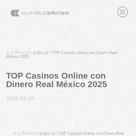
トップページ
⁄
お知らせ
⁄
TOP Casinos Online con Dinero Real
México 2025
TOP Casinos Online con
Dinero Real México 2025
2025-02
-28
トップページ
⁄
お知らせ
⁄
TOP Casinos Online con Dinero Real