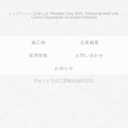
トップページ
⁄
お知らせ
⁄
Mostbet Giriş 2025: Türkiye’de Aktif Link,
Casino Seçenekleri ve Aviator Kılavuzu
施工例
企業概要
採用情報
お問い合わせ
お知らせ
©セントラル工芸株式会社2022