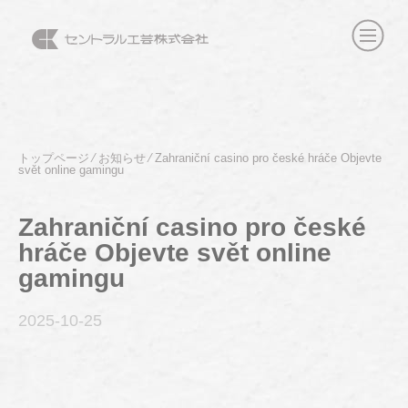
トップページ
⁄
お知らせ
⁄
Zahraniční casino pro české hráče Objevte
svět online gamingu
Zahraniční casino pro české
hráče Objevte svět online
gamingu
2025-10
-25