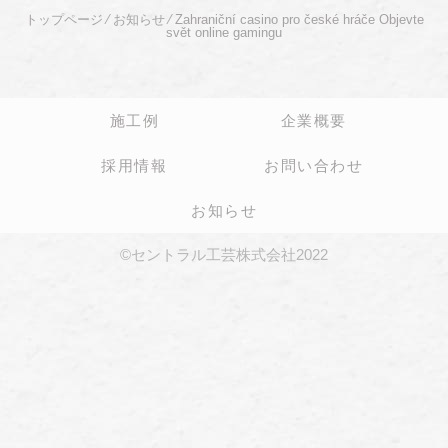
トップページ
⁄
お知らせ
⁄
Zahraniční casino pro české hráče Objevte
svět online gamingu
施工例
企業概要
採用情報
お問い合わせ
お知らせ
©セントラル工芸株式会社2022