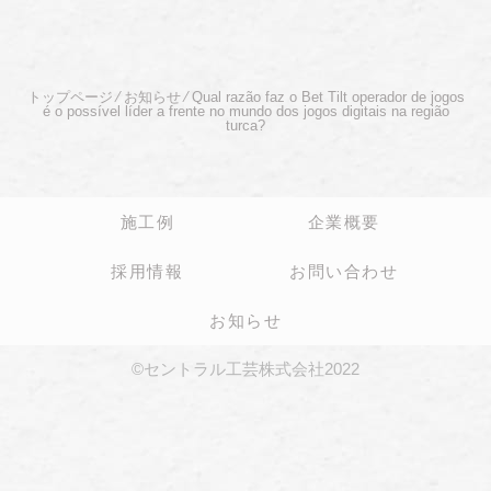
トップページ
⁄
お知らせ
⁄
Qual razão faz o Bet Tilt operador de jogos
é o possível líder a frente no mundo dos jogos digitais na região
turca?
施工例
企業概要
採用情報
お問い合わせ
お知らせ
©セントラル工芸株式会社2022