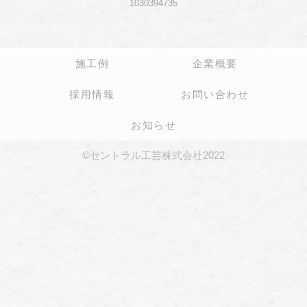
1030394735
施工例
企業概要
採用情報
お問い合わせ
お知らせ
©セントラル工芸株式会社2022