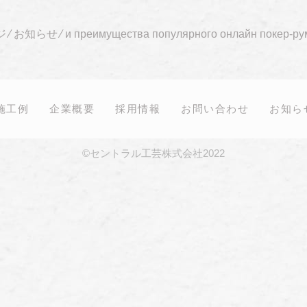
ジ
⁄
お知らせ
⁄
и преимущества популярного онлайн покер-рум
施工例
企業概要
採用情報
お問い合わせ
お知ら
©セントラル工芸株式会社2022