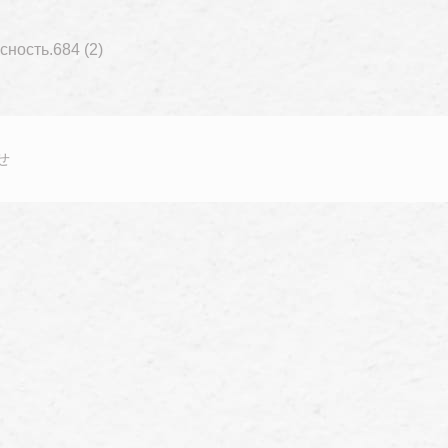
ность.684 (2)
せ