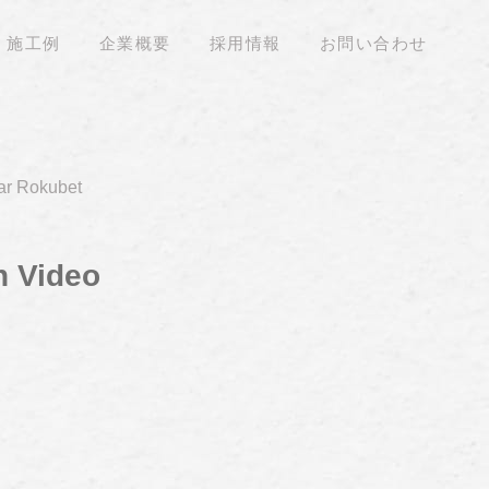
施工例
企業概要
採用情報
お問い合わせ
lar Rokubet
n Video