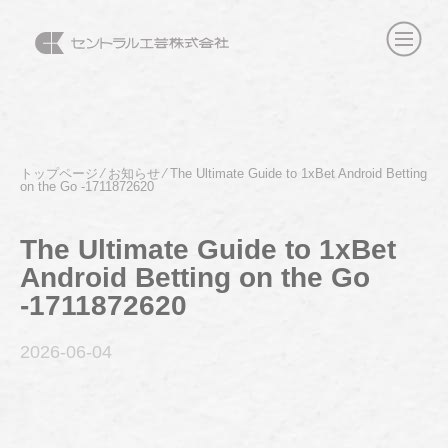
トップページ
⁄
お知らせ
⁄
The Ultimate Guide to 1xBet Android Betting
on the Go -1711872620
The Ultimate Guide to 1xBet
Android Betting on the Go
-1711872620
2026-06
-04