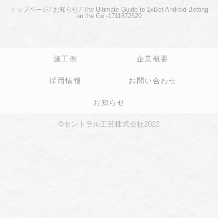
トップページ
⁄
お知らせ
⁄
The Ultimate Guide to 1xBet Android Betting
on the Go -1711872620
施工例
企業概要
採用情報
お問い合わせ
お知らせ
©セントラル工芸株式会社2022