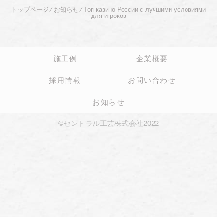
トップページ
⁄
お知らせ
⁄
Топ казино России с лучшими условиями
для игроков
施工例
企業概要
採用情報
お問い合わせ
お知らせ
©セントラル工芸株式会社2022