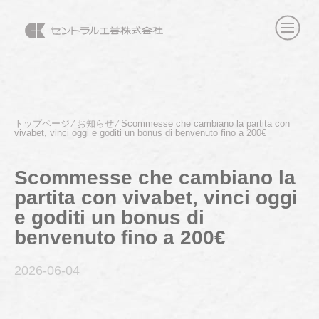
トップページ
⁄
お知らせ
⁄
Scommesse che cambiano la partita con
vivabet, vinci oggi e goditi un bonus di benvenuto fino a 200€
Scommesse che cambiano la
partita con vivabet, vinci oggi
e goditi un bonus di
benvenuto fino a 200€
2026-06
-04