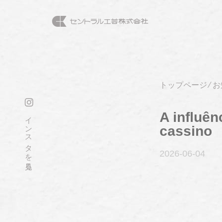
トップページ
⁄
お
A influên
インスタを見る
cassino
2026-06
-04