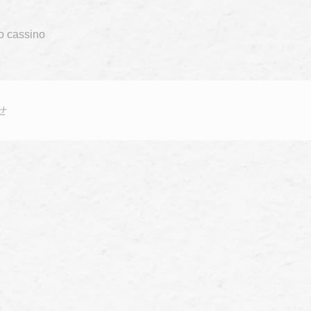
do cassino
せ