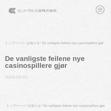
トップページ
⁄
お知らせ
⁄
De vanligste feilene nye casinospillere gjør
De vanligste feilene nye
casinospillere gjør
2024-03
-01
トップページ
⁄
お知らせ
⁄
De vanligste feilene nye casinospillere gjør