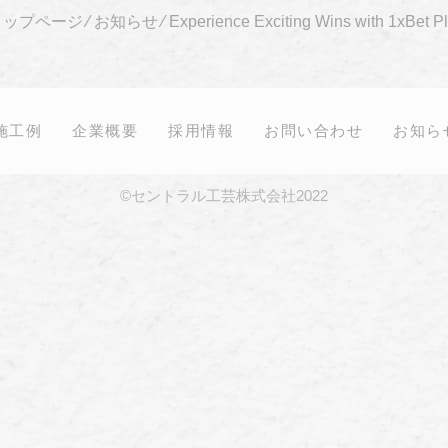
トップページ
⁄
お知らせ
⁄
Experience Exciting Wins with 1xBet P
施工例
企業概要
採用情報
お問い合わせ
お知ら
©セントラル工芸株式会社2022