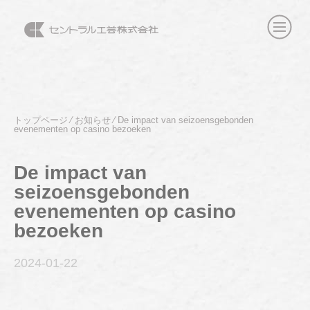
トップページ
⁄
お知らせ
⁄
De impact van seizoensgebonden
evenementen op casino bezoeken
De impact van
seizoensgebonden
evenementen op casino
bezoeken
2024-01
-22