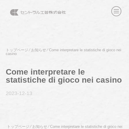
トップページ
⁄
お知らせ
⁄
Come interpretare le statistiche di gioco nei
casino
Come interpretare le
statistiche di gioco nei casino
2023-12
-13
トップページ
⁄
お知らせ
⁄
Come interpretare le statistiche di gioco nei