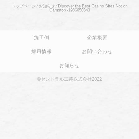
トップページ
⁄
お知らせ
⁄
Discover the Best Casino Sites Not on
Gamstop -1986050343
施工例
企業概要
採用情報
お問い合わせ
お知らせ
©セントラル工芸株式会社2022