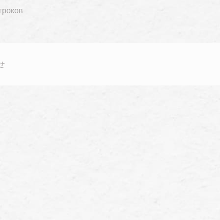
гроков
せ