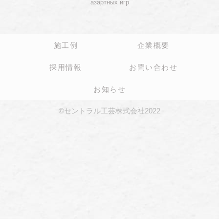
азартных игр
施工例
企業概要
採用情報
お問い合わせ
お知らせ
©セントラル工芸株式会社2022