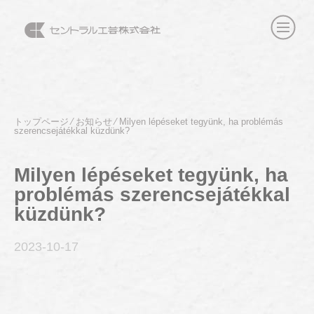
トップページ
⁄
お知らせ
⁄
Milyen lépéseket tegyünk, ha problémás
szerencsejátékkal küzdünk?
Milyen lépéseket tegyünk, ha
problémás szerencsejátékkal
küzdünk?
2023-10
-17