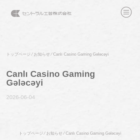
トップページ
⁄
お知らせ
⁄
Canlı Casino Gaming Gələcəyi
Canlı Casino Gaming
Gələcəyi
2026-06
-04
トップページ
⁄
お知らせ
⁄
Canlı Casino Gaming Gələcəyi