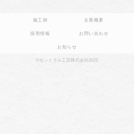
施工例
企業概要
採用情報
お問い合わせ
お知らせ
©セントラル工芸株式会社2022