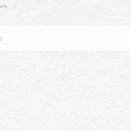
rams
せ