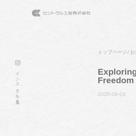
トップページ
⁄
お
Explorin
インスタを見る
Freedom 
2026-06
-04