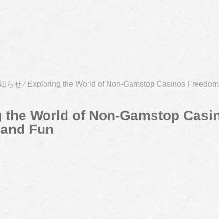
知らせ
⁄
Exploring the World of Non-Gamstop Casinos Freedom
g the World of Non-Gamstop Casi
and Fun