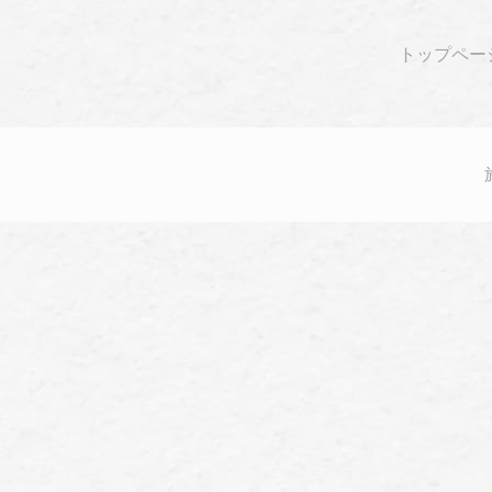
トップペー