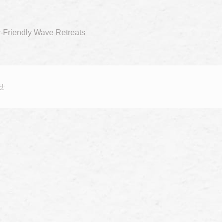
y-Friendly Wave Retreats
せ