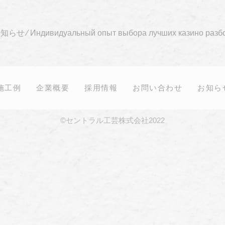
お知らせ
⁄
Индивидуальный опыт выбора лучших казино разбо
施工例
企業概要
採用情報
お問い合わせ
お知ら
©セントラル工芸株式会社2022