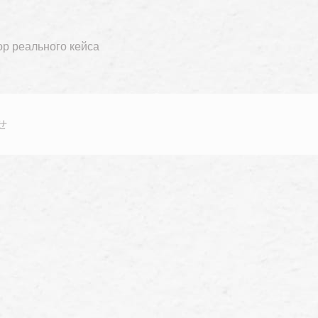
р реального кейса
せ