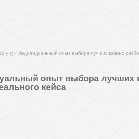
知らせ
⁄
Индивидуальный опыт выбора лучших казино разбо
уальный опыт выбора лучших 
еального кейса