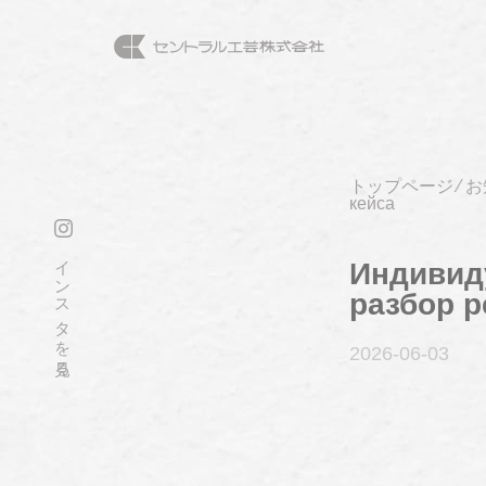
トップページ
⁄
お
кейса
インスタを見る
Индивид
разбор р
2026-06
-03