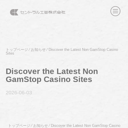
トップページ
⁄
お知らせ
⁄
Discover the Latest Non GamStop Casino
Sites
Discover the Latest Non
GamStop Casino Sites
2026-06
-03
トップページ
⁄
お知らせ
⁄
Discover the Latest Non GamStop Casino