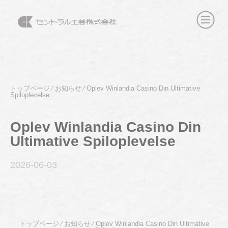
トップページ
⁄
お知らせ
⁄
Oplev Winlandia Casino Din Ultimative
Spiloplevelse
Oplev Winlandia Casino Din
Ultimative Spiloplevelse
2026-06
-03
トップページ
⁄
お知らせ
⁄
Oplev Winlandia Casino Din Ultimative