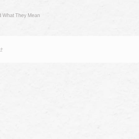
nd What They Mean
せ