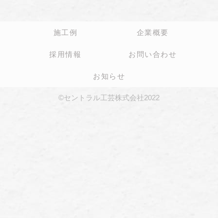
施工例
企業概要
採用情報
お問い合わせ
お知らせ
©セントラル工芸株式会社2022