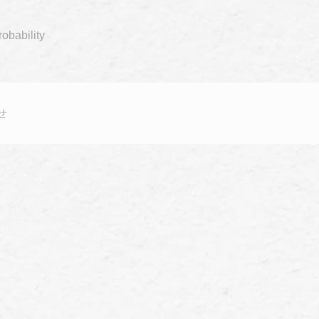
obability
せ