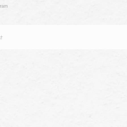
gram
せ