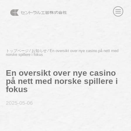
トップページ
⁄
お知らせ
⁄
En oversikt over nye casino på nett med
norske spillere i fokus
En oversikt over nye casino
på nett med norske spillere i
fokus
2025-05
-06