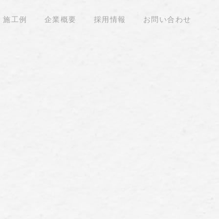
施工例
企業概要
採用情報
お問い合わせ