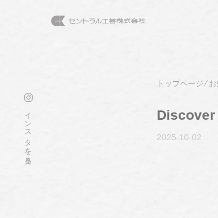
トップページ
⁄
お
インスタを見る
Discover 
2025-10
-02