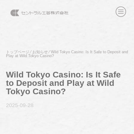
トップページ
⁄
お知らせ
⁄
Wild Tokyo Casino: Is It Safe to Deposit and
Play at Wild Tokyo Casino?
Wild Tokyo Casino: Is It Safe
to Deposit and Play at Wild
Tokyo Casino?
2025-09
-28