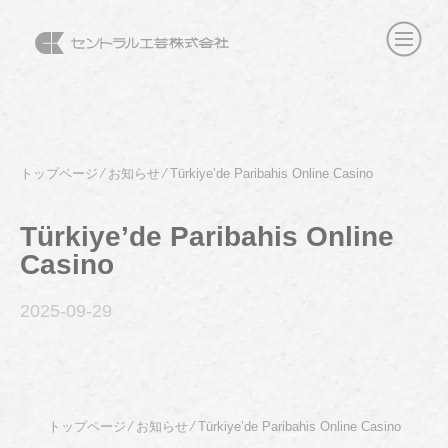
トップページ
⁄
お知らせ
⁄
Türkiye’de Paribahis Online Casino
Türkiye’de Paribahis Online
Casino
2025-09
-29
トップページ
⁄
お知らせ
⁄
Türkiye’de Paribahis Online Casino