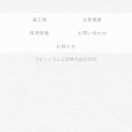
施工例
企業概要
採用情報
お問い合わせ
お知らせ
©セントラル工芸株式会社2022