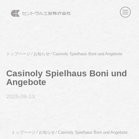
トップページ
⁄
お知らせ
⁄
Casinoly Spielhaus Boni und Angebote
Casinoly Spielhaus Boni und
Angebote
2025-09
-13
トップページ
⁄
お知らせ
⁄
Casinoly Spielhaus Boni und Angebote