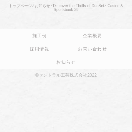
トップページ
⁄
お知らせ
⁄
Discover the Thrills of DuoBetz Casino &
Sportsbook 39
施工例
企業概要
採用情報
お問い合わせ
お知らせ
©セントラル工芸株式会社2022