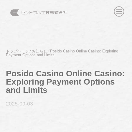
トップページ
⁄
お知らせ
⁄
Posido Casino Online Casino: Exploring
Payment Options and Limits
Posido Casino Online Casino:
Exploring Payment Options
and Limits
2025-09
-03