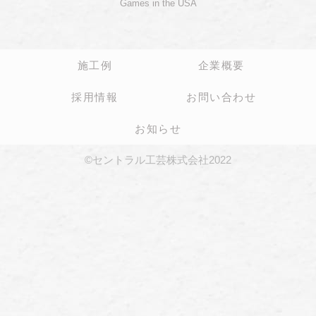
Games in the USA
施工例
企業概要
採用情報
お問い合わせ
お知らせ
©セントラル工芸株式会社2022