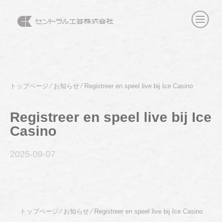
トップページ
⁄
お知らせ
⁄
Registreer en speel live bij Ice Casino
Registreer en speel live bij Ice
Casino
2025-09
-07
トップページ
⁄
お知らせ
⁄
Registreer en speel live bij Ice Casino