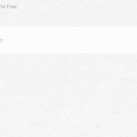
For Free
せ