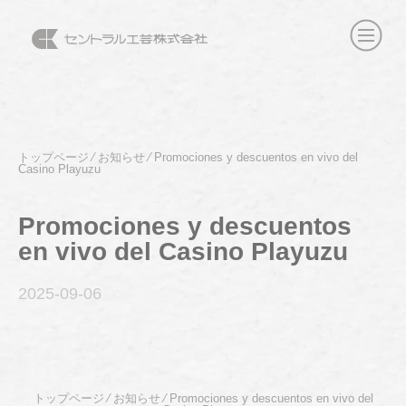
トップページ
⁄
お知らせ
⁄
Promociones y descuentos en vivo del
Casino Playuzu
Promociones y descuentos
en vivo del Casino Playuzu
2025-09
-06
トップページ
⁄
お知らせ
⁄
Promociones y descuentos en vivo del