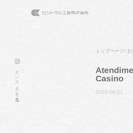
トップページ
⁄
お
Atendime
インスタを見る
Casino
2025-09
-21